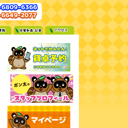
難波・梅田で麻雀するなら麻